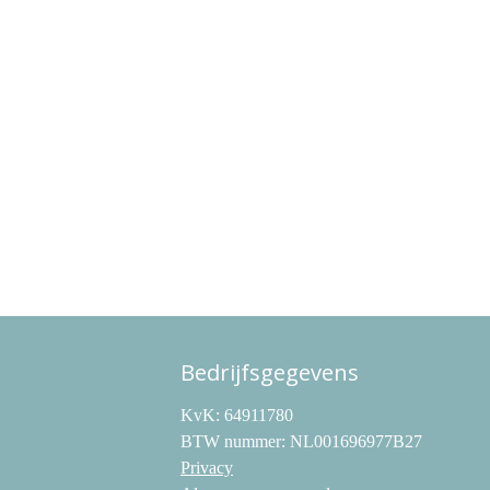
Bedrijfsgegevens
KvK: 64911780
BTW nummer: NL001696977B27
Privacy